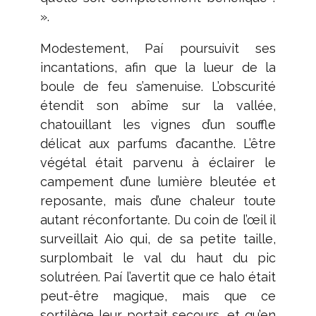
».
Modestement, Paí poursuivit ses
incantations, afin que la lueur de la
boule de feu s’amenuise. L’obscurité
étendit son abîme sur la vallée,
chatouillant les vignes d’un souffle
délicat aux parfums d’acanthe. L’être
végétal était parvenu à éclairer le
campement d’une lumière bleutée et
reposante, mais d’une chaleur toute
autant réconfortante. Du coin de l’œil il
surveillait Aio qui, de sa petite taille,
surplombait le val du haut du pic
solutréen. Paí l’avertit que ce halo était
peut-être magique, mais que ce
sortilège leur portait secours, et qu’en