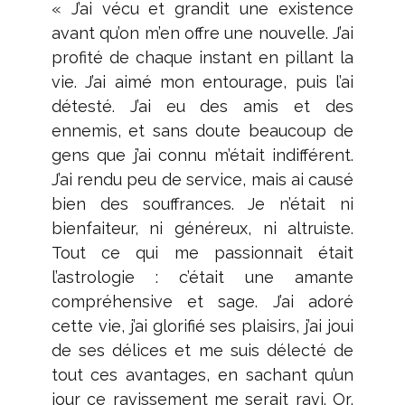
« J’ai vécu et grandit une existence
avant qu’on m’en offre une nouvelle. J’ai
profité de chaque instant en pillant la
vie. J’ai aimé mon entourage, puis l’ai
détesté. J’ai eu des amis et des
ennemis, et sans doute beaucoup de
gens que j’ai connu m’était indifférent.
J’ai rendu peu de service, mais ai causé
bien des souffrances. Je n’était ni
bienfaiteur, ni généreux, ni altruiste.
Tout ce qui me passionnait était
l’astrologie : c’était une amante
compréhensive et sage. J’ai adoré
cette vie, j’ai glorifié ses plaisirs, j’ai joui
de ses délices et me suis délecté de
tout ces avantages, en sachant qu’un
jour ce ravissement me serait ravi. Or,