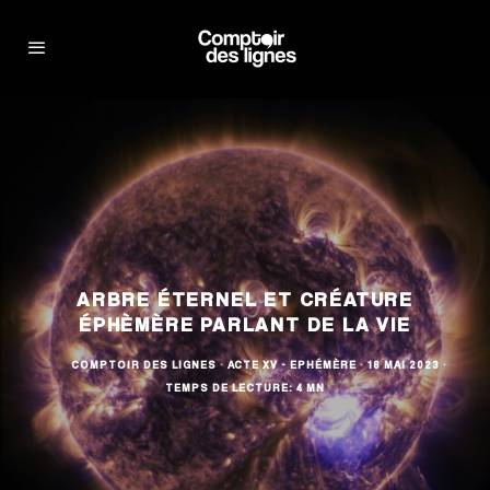
ARBRE ÉTERNEL ET CRÉATURE
ÉPHÈMÈRE PARLANT DE LA VIE
COMPTOIR DES LIGNES
·
ACTE XV - EPHÉMÈRE
·
18 MAI 2023
·
TEMPS DE LECTURE: 4 MN