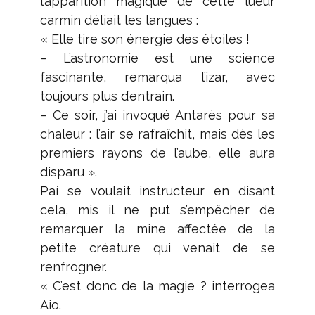
l’apparition magique de cette lueur
carmin déliait les langues :
« Elle tire son énergie des étoiles !
– L’astronomie est une science
fascinante, remarqua l’izar, avec
toujours plus d’entrain.
– Ce soir, j’ai invoqué Antarès pour sa
chaleur : l’air se rafraîchit, mais dès les
premiers rayons de l’aube, elle aura
disparu ».
Paí se voulait instructeur en disant
cela, mis il ne put s’empêcher de
remarquer la mine affectée de la
petite créature qui venait de se
renfrogner.
« C’est donc de la magie ? interrogea
Aio.