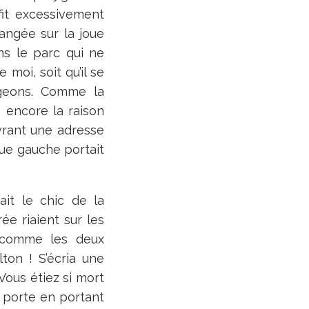
 fit excessivement
angée sur la joue
ns le parc qui ne
moi, soit qu’il se
pigeons. Comme la
 encore la raison
uvrant une adresse
oue gauche portait
ait le chic de la
ée riaient sur les
a comme les deux
ton ! S’écria une
ous étiez si mort
la porte en portant