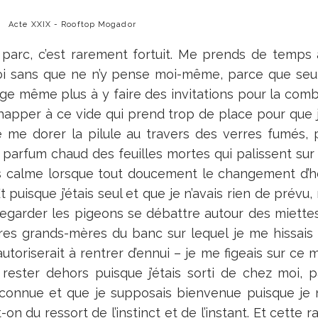
Acte XXIX - Rooftop Mogador
 parc, c’est rarement fortuit. Me prends de temps à
oi sans que ne n’y pense moi-même, parce que se
ge même plus à y faire des invitations pour la comb
chapper à ce vide qui prend trop de place pour que j’o
 me dorer la pilule au travers des verres fumés, 
e parfum chaud des feuilles mortes qui palissent sur 
s calme lorsque tout doucement le changement d’heu
t puisque j’étais seul et que je n’avais rien de prévu, r
regarder les pigeons se débattre autour des miettes
res grands-mères du banc sur lequel je me hissais 
utoriserait à rentrer d’ennui – je me figeais sur c
rester dehors puisque j’étais sorti de chez moi, p
nconnue et que je supposais bienvenue puisque je n
-on du ressort de l’instinct et de l’instant. Et cette r