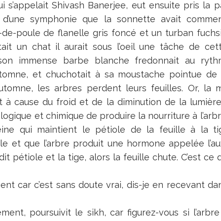
qui s’appelait Shivash Banerjee, eut ensuite pris la p
s d’une symphonie que la sonnette avait commenc
e-poule de flanelle gris foncé et un turban fuchsi
était un chat il aurait sous l’oeil une tâche de ce
it son immense barbe blanche fredonnait au ry
tomne, et chuchotait à sa moustache pointue de 
automne, les arbres perdent leurs feuilles. Or, la 
 à cause du froid et de la diminution de la lumière 
logique et chimique de produire la nourriture à l’arb
ne qui maintient le pétiole de la feuille à la t
iole et que l’arbre produit une hormone appelée l’
it pétiole et la tige, alors la feuille chute. C’est ce
sent car c’est sans doute vrai, dis-je en recevant 
ment, poursuivit le sikh, car figurez-vous si l’arbre