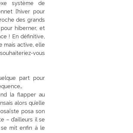
lexe système de
net l’hiver pour
pproche des grands
 pour hiberner, et
e ! En définitive,
 mais active, elle
 souhaiteriez-vous
quelque part pour
séquence…
nd la flapper au
sais alors qu’elle
 mosaïste posa son
 – d’ailleurs il se
se mit enfin à le