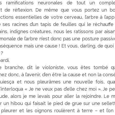
es ramifications neuronales de tout un comp
t de réflexion. De même que vous portez un bon
ctions essentielles de votre cerveau, l’arbre à l’a
 ses racines d’un tapis de feuilles qui le réchauffe
ns, indignes créatures, nous les ratissons par aisanc
monale de l’arbre n’est donc pas une posture passive
nséquence mais une cause ! Et vous, darling, de quoi
 ?
ardi.
le branche, dit le violoniste, vous êtes tombé 
hez donc, à l’avenir, d’en être la cause et non la con
uiesça et nous pleurâmes une nouvelle fois, qua
interloqua « Je ne veux pas d’elle chez moi ». Je pen
itude, alors je me levais pour aller la rejoindre. Le
un hibou qui faisait le pied de grue sur une sellette
pleurer et les oignons roulèrent à terre – et l’on 