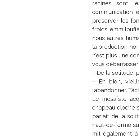
racines sont l
communication e
préserver les fon
froids emmitoufle
nous autres humai
la production hor
n’est plus une co
vous débarrasser
– De la solitude, p
– Eh bien, vieil
l’abandonner. Tâc
Le mosaïste acq
chapeau cloche s’
parlait de la sol
haut-de-forme sur 
mit également à 