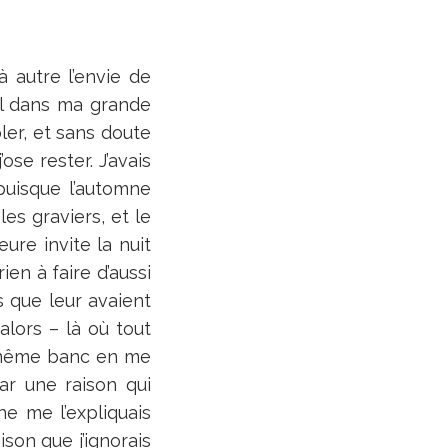
 autre l’envie de
ul dans ma grande
ler, et sans doute
se rester. J’avais
puisque l’automne
les graviers, et le
re invite la nuit
ien à faire d’aussi
 que leur avaient
alors – là où tout
e même banc en me
ar une raison qui
e me l’expliquais
aison que j’ignorais