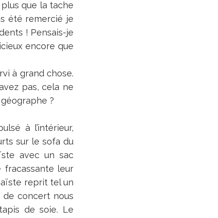
 plus que la tache
s été remercié je
dents ! Pensais-je
licieux encore que
rvi à grand chose.
savez pas, cela ne
s géographe ?
sé à l’intérieur,
ts sur le sofa du
aïste avec un sac
 fracassante leur
ïste reprit tel un
is de concert nous
apis de soie. Le