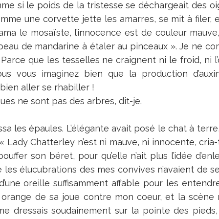
e si le poids de la tristesse se déchargeait des oi
me une corvette jette les amarres, se mit à filer, et 
lama le mosaïste, l’innocence est de couleur mauve, c
peau de mandarine à étaler au pinceaux ». Je ne com
Parce que les tesselles ne craignent ni le froid, ni l’
vous vous imaginez bien que la production d’auxi
bien aller se rhabiller !
ues ne sont pas des arbres, dit-je.
sa les épaules. L’élégante avait posé le chat à terre, 
Lady Chatterley n’est ni mauve, ni innocente, cria-t-
 bouffer son béret, pour qu’elle n’ait plus l’idée d’enl
e les élucubrations des mes convives n’avaient de 
d’une oreille suffisamment affable pour les entendr
e orange de sa joue contre mon coeur, et la scène
 me dressais soudainement sur la pointe des pieds