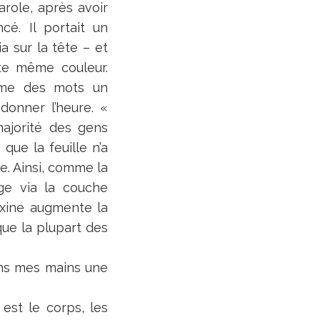
arole, après avoir
é. Il portait un
a sur la tête – et
tte même couleur.
thme des mots un
donner l’heure. «
majorité des gens
que la feuille n’a
re. Ainsi, comme la
ige via la couche
auxine augmente la
 que la plupart des
dans mes mains une
 est le corps, les