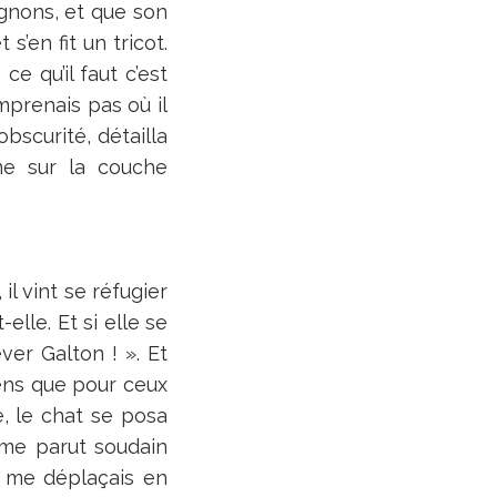
gnons, et que son
s’en fit un tricot.
e qu’il faut c’est
prenais pas où il
obscurité, détailla
ne sur la couche
il vint se réfugier
elle. Et si elle se
ever Galton ! ». Et
sens que pour ceux
e, le chat se posa
 me parut soudain
, me déplaçais en