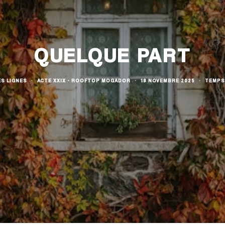
QUELQUE PART
S LIGNES
·
ACTE XXIX - ROOFTOP MOGADOR
·
18 NOVEMBRE 2025
·
TEMPS