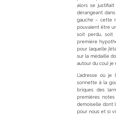
alors se justifia
dérangeant dans 
gauche – cette m
pouvaient être un
soit perdu, soit
première hypothè
pour laquelle j’é
sur la médaille d
autour du cou) je
L’adresse où je 
sonnette à la gou
briques des lar
premières notes 
demoiselle dont 
pour nous et si vi