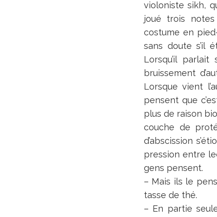
violoniste sikh, 
joué trois note
costume en pied-d
sans doute s’il 
Lorsqu’il parla
bruissement d’au
Lorsque vient l’
pensent que c’est
plus de raison bio
couche de protéi
d’abscission s’ét
pression entre led
gens pensent.
– Mais ils le pen
tasse de thé.
– En partie seule