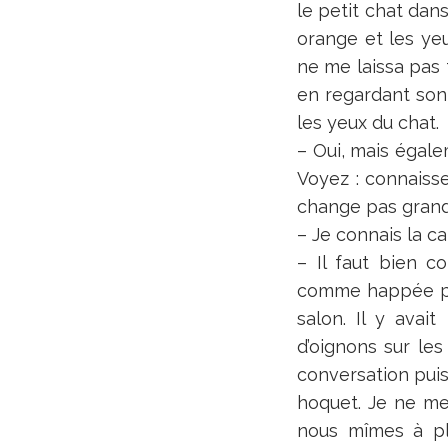
le petit chat dan
orange et les ye
ne me laissa pas 
en regardant son 
les yeux du chat.
– Oui, mais égale
Voyez : connaisse
change pas grand
– Je connais la ca
– Il faut bien c
comme happée par
salon. Il y avai
d’oignons sur le
conversation puis
hoquet. Je ne me 
nous mîmes à pl