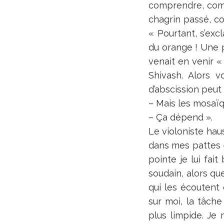
comprendre, comm
chagrin passé, com
« Pourtant, s’exc
du orange ! Une 
venait en venir « 
Shivash. Alors 
d’abscission peut 
– Mais les mosaïq
– Ça dépend ».
Le violoniste haus
dans mes pattes « 
pointe je lui fait
soudain, alors qu
qui les écoutent 
sur moi, la tâch
plus limpide. Je