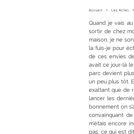
Accueil
Les Actes
Quand je vais au
sortir de chez m
maison, je ne son
la fuis-je pour é
de ces envies de
avait ce jour-là l
parc devient plu
un peu plus tôt. E
exaltant que de 
lancer les derniè
bonnement on s’a
convainquant de 
m’étais encore i
pas, ce qui est dit