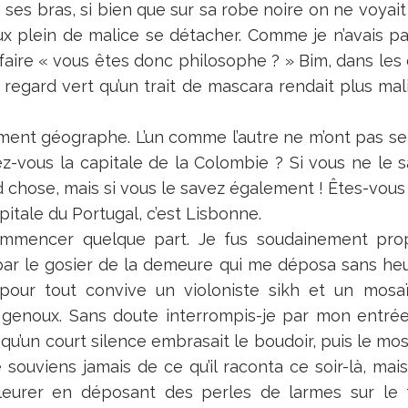
s ses bras, si bien que sur sa robe noire on ne voyait
ux plein de malice se détacher. Comme je n’avais pa
faire « vous êtes donc philosophe ? » Bim, dans les 
regard vert qu’un trait de mascara rendait plus ma
ment géographe. L’un comme l’autre ne m’ont pas se
z-vous la capitale de la Colombie ? Si vous ne le 
 chose, mais si vous le savez également ! Êtes-vou
pitale du Portugal, c’est Lisbonne.
ommencer quelque part. Je fus soudainement propul
 le gosier de la demeure qui me déposa sans heur
t pour tout convive un violoniste sikh et un mos
s genoux. Sans doute interrompis-je par mon entrée
qu’un court silence embrasait le boudoir, puis le mosa
souviens jamais de ce qu’il raconta ce soir-là, ma
eurer en déposant des perles de larmes sur le t