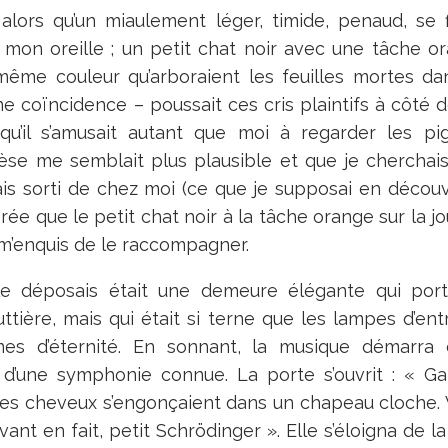
it alors qu’un miaulement léger, timide, penaud, se
mon oreille ; un petit chat noir avec une tâche or
ême couleur qu’arboraient les feuilles mortes da
e coïncidence – poussait ces cris plaintifs à côté de 
 qu’il s’amusait autant que moi à regarder les 
se me semblait plus plausible et que je cherchais
tais sorti de chez moi (ce que je supposai en déco
orée que le petit chat noir à la tâche orange sur la j
 m’enquis de le raccompagner.
le déposais était une demeure élégante qui port
ttière, mais qui était si terne que les lampes d’entr
mes d’éternité. En sonnant, la musique démarr
d’une symphonie connue. La porte s’ouvrit : « Gal
les cheveux s’engonçaient dans un chapeau cloche. V
vant en fait, petit Schrödinger ». Elle s’éloigna de 