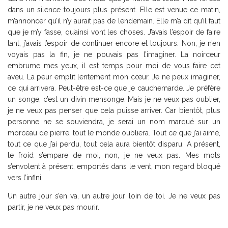
dans un silence toujours plus présent. Elle est venue ce matin,
m’annoncer qu’il n’y aurait pas de lendemain. Elle m’a dit qu’il faut
que je m’y fasse, qu’ainsi vont les choses. J’avais l’espoir de faire
tant, j’avais l’espoir de continuer encore et toujours. Non, je n’en
voyais pas la fin, je ne pouvais pas l’imaginer. La noirceur
embrume mes yeux, il est temps pour moi de vous faire cet
aveu. La peur emplit lentement mon cœur. Je ne peux imaginer,
ce qui arrivera. Peut-être est-ce que je cauchemarde. Je préfère
un songe, c’est un divin mensonge. Mais je ne veux pas oublier,
je ne veux pas penser que cela puisse arriver. Car bientôt, plus
personne ne se souviendra, je serai un nom marqué sur un
morceau de pierre, tout le monde oubliera. Tout ce que j’ai aimé,
tout ce que j’ai perdu, tout cela aura bientôt disparu. A présent,
le froid s’empare de moi, non, je ne veux pas. Mes mots
s’envolent à présent, emportés dans le vent, mon regard bloqué
vers l’infini.
Un autre jour s’en va, un autre jour loin de toi. Je ne veux pas
partir, je ne veux pas mourir.