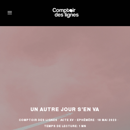
UN AUTRE JOUR S’EN VA
COMPTOIR DES LIGNES
·
ACTE XV - EPHÉMÈRE
·
18 MAI 2023
·
TEMPS DE LECTURE: 1 MN