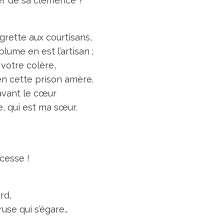
ter de sa clémence ?
rette aux courtisans,
lume en est l’artisan ;
 votre colère,
en cette prison amère.
avant le cœur
, qui est ma sœur.
cesse !
rd,
ruse qui s’égare…