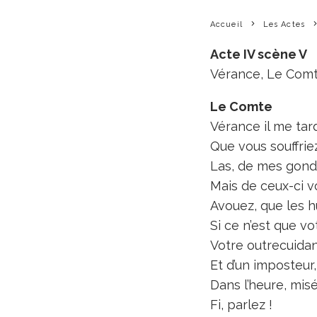
Accueil
Les Actes
Acte IV scène V
Vérance, Le Comt
Le Comte
Vérance il me tard
Que vous souffrie
Las, de mes gonds
Mais de ceux-ci v
Avouez, que les h
Si ce n’est que vo
Votre outrecuidan
Et d’un imposteur
Dans l’heure, misé
Fi, parlez !