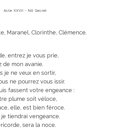
Acte XXVII - Nō Secret
e, Maranel, Clorinthe, Clémence.
e, entrez je vous prie,
z de mon avanie.
 je ne veux en sortir,
ous ne pourrez vous issir.
uis fassent votre engeance :
tre plume soit véloce,
ce, elle, est bien féroce.
, je tiendrai vengeance.
ricorde, sera la noce.