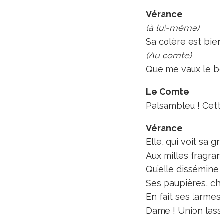
Vérance
(à lui-même)
Sa colère est bi
(Au comte)
Que me vaux le b
Le Comte
Palsambleu ! Cett
Vérance
Elle, qui voit sa
Aux milles fragra
Qu’elle dissémine
Ses paupières, ch
En fait ses larme
Dame ! Union las