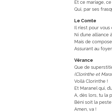
Et ce mariage, c
Qui, par ses frasq
Le Comte
Il n’est pour vous
Ni d’une alliance 
Mais de composer
Assurant au foyer 
Vérance
Que de superstiti
(Clorinthe et Mara
Voilà Clorinthe !
Et Maranel qui, 
A, dès lors, tu la 
Béni soit la peste 
Amen, va !