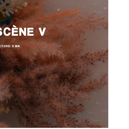
SCÈNE V
CTURE: 5 MN