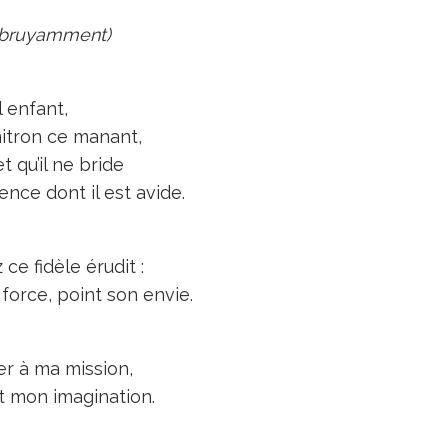
 bruyamment)
l enfant,
itron ce manant,
t qu’il ne bride
ence dont il est avide.
ce fidèle érudit :
 force, point son envie.
er à ma mission,
t mon imagination.