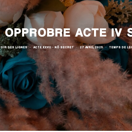
 OPPROBRE ACTE IV 
OIR DES LIGNES
·
ACTE XXVII - NŌ SECRET
·
27 AVRIL 2025
·
TEMPS DE LE