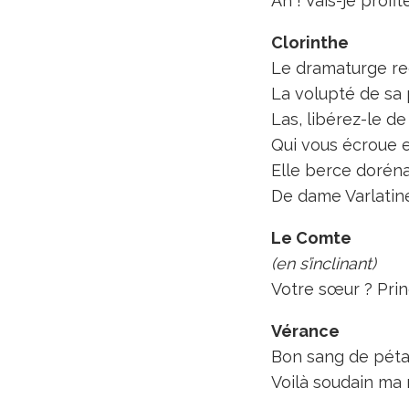
Ah ! Vais-je profi
Clorinthe
Le dramaturge reg
La volupté de sa p
Las, libérez-le de
Qui vous écroue 
Elle berce dorén
De dame Varlatine
Le Comte
(en s’inclinant)
Votre sœur ? Prin
Vérance
Bon sang de péta
Voilà soudain ma 